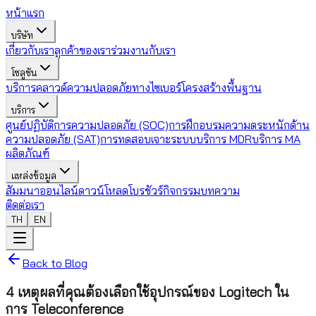
หน้าแรก
บริษัท
เกี่ยวกับเรา
ลูกค้าของเรา
ร่วมงานกับเรา
โซลูชัน
บริการคลาวด์
ความปลอดภัยทางไซเบอร์
โครงสร้างพื้นฐาน
บริการ
ศูนย์ปฏิบัติการความปลอดภัย (SOC)
การฝึกอบรมความตระหนักด้าน
ความปลอดภัย (SAT)
การทดสอบเจาะระบบ
บริการ MDR
บริการ MA
ผลิตภัณฑ์
แหล่งข้อมูล
สัมมนาออนไลน์
ดาวน์โหลดโบรชัวร์
กิจกรรม
บทความ
ติดต่อเรา
TH
EN
Back to Blog
4 เหตุผลที่คุณต้องเลือกใช้อุปกรณ์ของ Logitech ใน
การ Teleconference