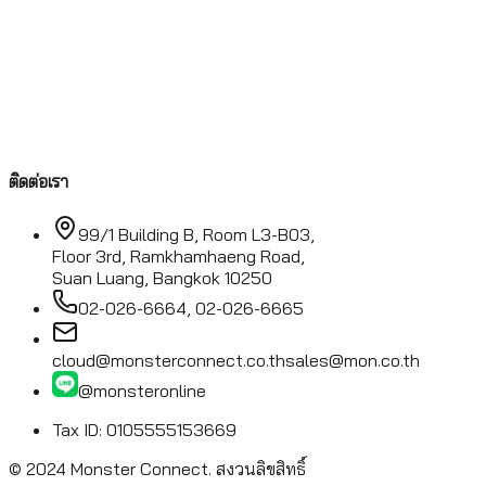
ติดต่อเรา
99/1 Building B, Room L3-B03,
Floor 3rd, Ramkhamhaeng Road,
Suan Luang, Bangkok 10250
02-026-6664, 02-026-6665
cloud@monsterconnect.co.th
sales@mon.co.th
@monsteronline
Tax ID: 0105555153669
© 2024 Monster Connect.
สงวนลิขสิทธิ์