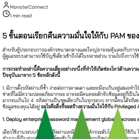
MonsterConnect
1
min read
5 ขั้นตอนเรียกคืนความมั่นใจให้กับ PAM ขอ
สำหรับผู้ประกอบการองค์กรขนาดกลางและใหญ่อาจจะคุ้นเคยกับการทำ 
ผู้ดูแลระบบสามารถใช้บัญชีเดียวเข้าถึงได้ในหลายส่วน รวมไปถึงการใ
การกระทำเหล่านี้คือความเสี่ยงอย่างหนึ่งที่ทำให้เกิดช่องโหว่ด้า
ปัจจุบันมาจาก 5 ข้อหลักดังนี้
1. มีการตั้งรหัสผ่านที่ซ้ำ ง่ายต่อการคาดเดา และเหมือนกันอยู่เสมอทำให
ข่ายที่ไม่มีความปลอดภัยมากพอ อาจจะมีคนคอยดักจับข้อมูลอยู่ก็เป็นได้
มากจนเกินไป 4. รหัสผ่านเป็นชุดเดียวกันในทุกระบบ หากมีคนได้รหัสผ่
ข้อมูลของคุณได้อยู่
อะไรคือสิ่งที่จะสร้างความมั่นใจให้กับ Privileg
1. Deploy enterprise password management globally across all
เลือกใช้งานระบบจัดการรหัสผ่านเหมือนที่องค์กรระดับโลกทั่วไปใช้ก
ทำงานที่เป็นสากล และเป็นโซลูชันในการจัดการรหัสผ่านที่มีศูนย์การ