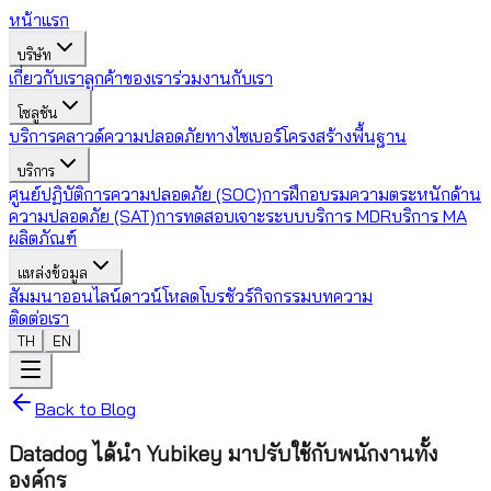
หน้าแรก
บริษัท
เกี่ยวกับเรา
ลูกค้าของเรา
ร่วมงานกับเรา
โซลูชัน
บริการคลาวด์
ความปลอดภัยทางไซเบอร์
โครงสร้างพื้นฐาน
บริการ
ศูนย์ปฏิบัติการความปลอดภัย (SOC)
การฝึกอบรมความตระหนักด้าน
ความปลอดภัย (SAT)
การทดสอบเจาะระบบ
บริการ MDR
บริการ MA
ผลิตภัณฑ์
แหล่งข้อมูล
สัมมนาออนไลน์
ดาวน์โหลดโบรชัวร์
กิจกรรม
บทความ
ติดต่อเรา
TH
EN
Back to Blog
Datadog ได้นำ Yubikey มาปรับใช้กับพนักงานทั้ง
องค์กร