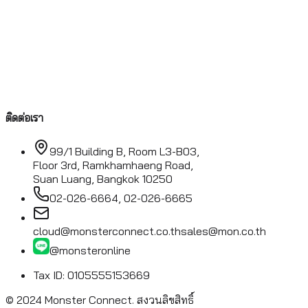
ติดต่อเรา
99/1 Building B, Room L3-B03,
Floor 3rd, Ramkhamhaeng Road,
Suan Luang, Bangkok 10250
02-026-6664, 02-026-6665
cloud@monsterconnect.co.th
sales@mon.co.th
@monsteronline
Tax ID: 0105555153669
© 2024 Monster Connect.
สงวนลิขสิทธิ์