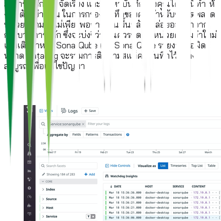
สามารถใช้กรอง จัดเรียง และค้นหาบันทึกของคุณได้ สิ่งนี้ทำให้
ง่าย ตัวอย่างเช่น ในการกรองบันทึกของคุณสำหรับข้อผิดพลาด
หน่วยความจำไม่เพียงพอจากงานพื้นหลังที่ปล่อยออกมาจาก
กระบวนการหลัก ซึ่งจะบ่งชี้ว่าคุณควรจัดสรรหน่วยความจำใหม่
เพิ่มเติมสำหรับ SonarQube เมื่อ SonarQube รายงานข้อผิด
พลาด Datadog จะรวมการติดตามสแต็คที่บันทึกไว้อย่าง
สมบูรณ์เพื่อแก้ไขปัญหา