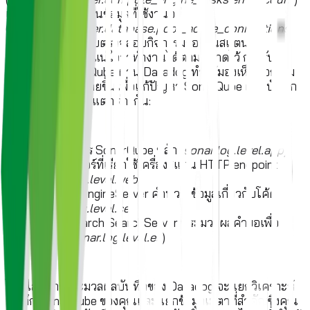
และการเชื่อมต่อฐานข้อมูลที่ใช้งานอยู่
(
sonarqube.server.database.pool_active_connections
)
เพื่อช่วยผู้ดูแลระบบตรวจสอบกิจกรรมของอินสแตนซ์
SonarQube ทำให้แน่ใจว่าทำงานได้ตามที่คาดไว้ การรับ
บันทึกของ SonarQube ผ่าน Datadog ทำให้มองเห็นกิจกรรม
ของเซิร์ฟเวอร์ได้ง่ายขึ้นเพื่อแก้ปัญหา SonarQube ผลิตบันทึก
ในสี่กระบวนการที่แตกต่างกัน:
กระบวนการ SonarQube หลัก (
sonar.log.level.app
)
เว็บเซิร์ฟเวอร์ที่เรียกใช้เครื่องสแกน HTTP endpoint
(
sonar.log.level.web
)
ComputeEngineServer คำนวณข้อมูลเกี่ยวกับโค้ด
(
sonar.log.level.ce
)
Elasticsearch SearchServer ประมวลผลคำขอเพื่อ
ค้นหา (
sonar.log.level.es
)
ไปป์ไลน์การประมวลผลบันทึกของ Datadog จะแยกวิเคราะห์
บันทึก SonarQube ของคุณและแยกข้อมูลเมตาที่สำคัญซึ่งคุณ