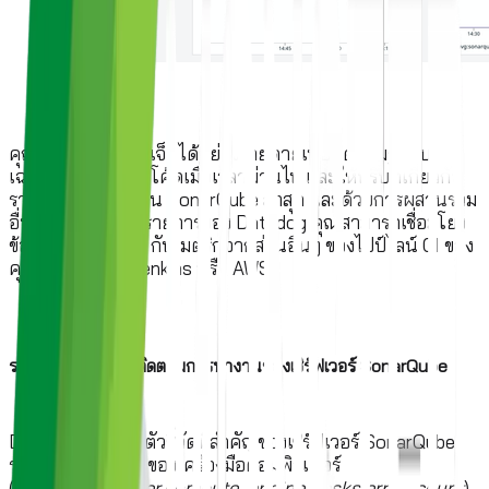
คุณสามารถเพิ่มวิดเจ็ตได้อย่างง่ายดายเพื่อติดตามรูปแบบ
เฉพาะของกิจกรรมโค้ดเมื่อเวลาผ่านไป และให้บริบทเกี่ยวกับ
รายงานเครื่องสแกน SonarQube ล่าสุด และด้วยการผสานรวม
อื่นๆ อีกกว่า 600 รายการของ Datadog คุณสามารถเชื่อมโยง
ข้อมูล SonarQube กับเมตริกจากส่วนอื่นๆ ของไปป์ไลน์ CI ของ
คุณ เช่น บริการ Jenkins หรือ AWS
รวบรวมบันทึกเพื่อติดตามการทำงานของเซิร์ฟเวอร์
SonarQube
Datadog รวบรวมตัวชี้วัดที่สำคัญของเซิร์ฟเวอร์ SonarQube
รวมถึงข้อผิดพลาดของเครื่องมือคอมพิวเตอร์
(
sonarqube.server.compute_engine_tasks.error_count
)