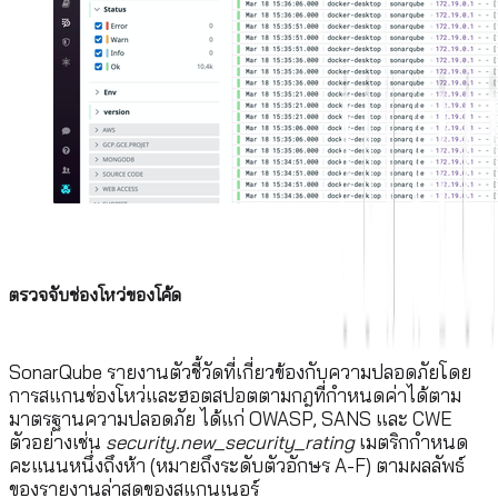
ตรวจจับช่องโหว่ของโค้ด
SonarQube รายงานตัวชี้วัดที่เกี่ยวข้องกับความปลอดภัยโดย
การสแกนช่องโหว่และฮอตสปอตตามกฎที่กำหนดค่าได้ตาม
มาตรฐานความปลอดภัย ได้แก่ OWASP, SANS และ CWE
ตัวอย่างเช่น
security.new_security_rating
เมตริกกำหนด
คะแนนหนึ่งถึงห้า (หมายถึงระดับตัวอักษร A-F) ตามผลลัพธ์
ของรายงานล่าสุดของสแกนเนอร์