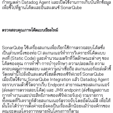
กำหนดค่า Datadog Agent และเปิดใช้งานการเก็บบันทึกข้อมูล
เพื่อชี้ไปที่ฐานโค้ดและอินสแตนซ์ SonarQube
ตรวจสอบคุณภาพโค้ดแบบเรียลไทม์
SonarQube ใช้เครื่องสแกนเพื่อเรียกใช้การตรวจสอบโค้ดซึ่ง
เป็นส่วนหนึ่งของท่อ CI สแกนเนอร์ทำการวิเคราะห์โค้ดแบบ
คงที่ (Static Code) และคำนวณเมตริกที่วัดลักษณะต่างๆ ของ
โค้ดของคุณ การทำซ้ำ การบำรุงรักษา ความปลอดภัย ความ
ครอบคลุมการทดสอบ และความน่าเชื่อถือ สแกนเนอร์จะส่งตัวชี้
วัดเหล่านี้ไปยังอินสแตนซ์โฮสติ้งของเซิร์ฟเวอร์ SonarQube
เมื่อเปิดใช้งาน SonarQube Integration แล้ว Datadog Agent
จะรวบรวมตัวชี้วัดจากเว็บ Endpoint สาธารณะของสแกนเนอร์
(ส่งผลการตรวจสอบโค้ด) และ JMX endpoint (ส่งข้อมูลสถานะ
การทำงานและประสิทธิภาพของเซิร์ฟเวอร์เอง) รวมรายการ
ทั้งหมดที่วิเคราะห์ด้วยสแกนเนอร์ตรวจจับโดยอัตโนมัติ เพื่อให้
มั่นใจได้ว่าการตั้งค่าจะยังคงเป็นเรื่องเล็กน้อยแม้ว่าองค์กรของ
คุณจะดูแลโครงการหลายพันโครงการก็ตาม