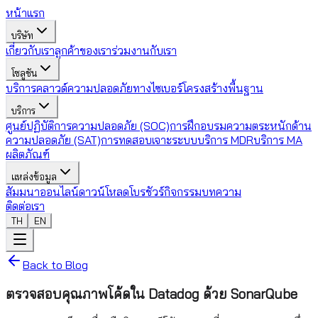
หน้าแรก
บริษัท
เกี่ยวกับเรา
ลูกค้าของเรา
ร่วมงานกับเรา
โซลูชัน
บริการคลาวด์
ความปลอดภัยทางไซเบอร์
โครงสร้างพื้นฐาน
บริการ
ศูนย์ปฏิบัติการความปลอดภัย (SOC)
การฝึกอบรมความตระหนักด้าน
ความปลอดภัย (SAT)
การทดสอบเจาะระบบ
บริการ MDR
บริการ MA
ผลิตภัณฑ์
แหล่งข้อมูล
สัมมนาออนไลน์
ดาวน์โหลดโบรชัวร์
กิจกรรม
บทความ
ติดต่อเรา
TH
EN
Back to Blog
ตรวจสอบคุณภาพโค้ดใน Datadog ด้วย SonarQube