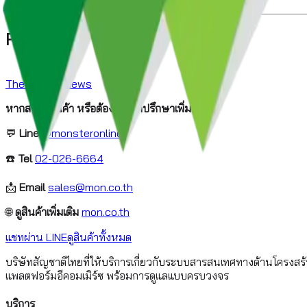
Reference
The Hacker News
หากสนใจสินค้า หรือต้องการคำปรึกษาเพิ่มเติม
💬
Line
@monsteronline
☎️
Tel
02-026-6664
📩
Email
sales@mon.co.th
🌐
ดูสินค้าเพิ่มเติม
mon.co.th
แชทผ่าน LINE
ดูสินค้าทั้งหมด
บริษัทสัญชาติไทยที่ให้บริการเกี่ยวกับระบบสารสนเทศทางด้านโครงสร
แพลตฟอร์มอีคอมเมิร์ซ พร้อมการดูแลแบบครบวงจร
บริการ