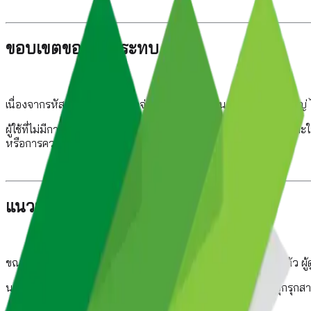
ขอบเขตของผลกระทบ
เนื่องจากรหัสที่อ่อนไหวถูกแจกจ่ายเป็นค่าเริ่มต้นในดิสโทรทุกรายให
ผู้ใช้ที่ไม่มีการอัปเดตแพตช์ความปลอดภัยจะมีความเสี่ยงสูง โดยเฉพาะ
หรือการควบคุมเครื่องโดยสมบูรณ์
แนวทางการแก้ไขและป้องกัน
ขณะนี้ทีมพัฒนาเคอร์เนลลินุกซ์ได้ปล่อยแพตช์สำหรับช่องโหว่นี้แล้ว ผ
นอกจากนี้ การจำกัดสิทธิ์ของผู้ใช้และการใช้ระบบตรวจจับการบุกรุกสาม