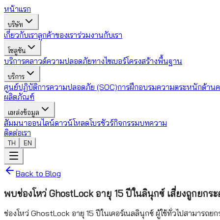
หน้าแรก
บริษัท
เกี่ยวกับเรา
ลูกค้าของเรา
ร่วมงานกับเรา
โซลูชัน
บริการคลาวด์
ความปลอดภัยทางไซเบอร์
โครงสร้างพื้นฐาน
บริการ
ศูนย์ปฏิบัติการความปลอดภัย (SOC)
การฝึกอบรมความตระหนักด้านค
ผลิตภัณฑ์
แหล่งข้อมูล
สัมมนาออนไลน์
ดาวน์โหลดโบรชัวร์
กิจกรรม
บทความ
ติดต่อเรา
TH
EN
Back to Blog
พบช่องโหว่ GhostLock อายุ 15 ปีในลินุกซ์ เสี่ยงถูกยกระด
ช่องโหว่ GhostLock อายุ 15 ปีในเคอร์เนลลินุกซ์ ผู้ใช้ทั่วไปสามารถยก