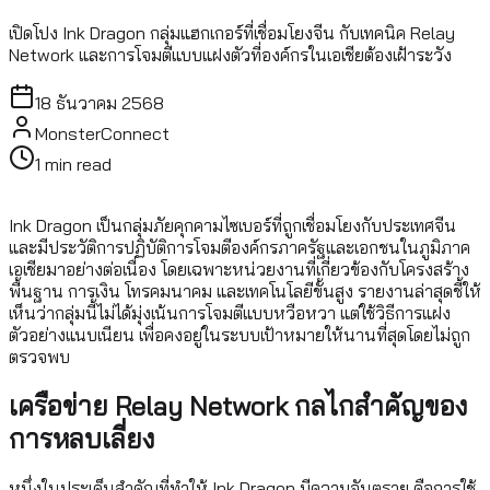
เปิดโปง Ink Dragon กลุ่มแฮกเกอร์ที่เชื่อมโยงจีน กับเทคนิค Relay
Network และการโจมตีแบบแฝงตัวที่องค์กรในเอเชียต้องเฝ้าระวัง
18 ธันวาคม 2568
MonsterConnect
1
min read
Ink Dragon เป็นกลุ่มภัยคุกคามไซเบอร์ที่ถูกเชื่อมโยงกับประเทศจีน
และมีประวัติการปฏิบัติการโจมตีองค์กรภาครัฐและเอกชนในภูมิภาค
เอเชียมาอย่างต่อเนื่อง โดยเฉพาะหน่วยงานที่เกี่ยวข้องกับโครงสร้าง
พื้นฐาน การเงิน โทรคมนาคม และเทคโนโลยีขั้นสูง รายงานล่าสุดชี้ให้
เห็นว่ากลุ่มนี้ไม่ได้มุ่งเน้นการโจมตีแบบหวือหวา แต่ใช้วิธีการแฝง
ตัวอย่างแนบเนียน เพื่อคงอยู่ในระบบเป้าหมายให้นานที่สุดโดยไม่ถูก
ตรวจพบ
เครือข่าย Relay Network กลไกสำคัญของ
การหลบเลี่ยง
หนึ่งในประเด็นสำคัญที่ทำให้ Ink Dragon มีความอันตราย คือการใช้