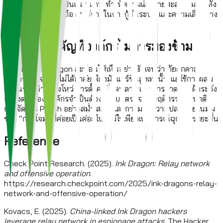
เป็นเหยื่อมักไม่รู้ตัวเป็นเวลานาน ทำให้ความเสียหายสะสมเพิ่มขึ้น ทั้ง
ในด้านความน่าเชื่อถือ ค่าใช้จ่ายในการกู้คืนระบบ และความเสี่ยงทาง
กฎหมาย
บทเรียนสำคัญที่องค์กรไม่ควรมองข้าม
กรณีของ Ink Dragon สะท้อนให้เห็นอย่างชัดเจนว่า ภัยคุกคาม
ไซเบอร์ในปัจจุบันไม่ได้อาศัยเพียงมัลแวร์ขั้นสูงเท่านั้น แต่ใช้การผสม
ผสานระหว่างช่องโหว่ การตั้งค่าที่ผิดพลาด และการขาดการเฝ้าระวัง
อย่างต่อเนื่อง องค์กรจำเป็นต้องมีระบบตรวจจับพฤติกรรมผิดปกติ
การจัดการ Patch อย่างสม่ำเสมอ และการมองความปลอดภัยในมุม
ของ “การโจมตีที่ค่อยเป็นค่อยไป” ไม่ใช่เพียงเหตุการณ์ฉุกเฉินระยะสั้น
Reference
Check Point Research. (2025).
Ink Dragon: Relay network
and offensive operation
.
https://research.checkpoint.com/2025/ink-dragons-relay-
network-and-offensive-operation/
Kovacs, E. (2025).
China-linked Ink Dragon hackers
leverage relay network in espionage attacks
. The Hacker