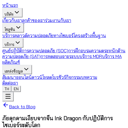
หน้าแรก
บริษัท
เกี่ยวกับเรา
ลูกค้าของเรา
ร่วมงานกับเรา
โซลูชัน
บริการคลาวด์
ความปลอดภัยทางไซเบอร์
โครงสร้างพื้นฐาน
บริการ
ศูนย์ปฏิบัติการความปลอดภัย (SOC)
การฝึกอบรมความตระหนักด้าน
ความปลอดภัย (SAT)
การทดสอบเจาะระบบ
บริการ MDR
บริการ MA
ผลิตภัณฑ์
แหล่งข้อมูล
สัมมนาออนไลน์
ดาวน์โหลดโบรชัวร์
กิจกรรม
บทความ
ติดต่อเรา
TH
EN
Back to Blog
ภัยคุกคามเงียบจากจีน Ink Dragon กับปฏิบัติการ
ไซเบอร์ระดับโลก