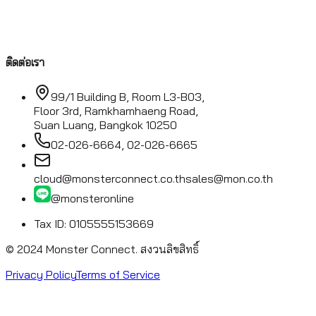
ติดต่อเรา
99/1 Building B, Room L3-B03,
Floor 3rd, Ramkhamhaeng Road,
Suan Luang, Bangkok 10250
02-026-6664, 02-026-6665
cloud@monsterconnect.co.th
sales@mon.co.th
@monsteronline
Tax ID: 0105555153669
© 2024 Monster Connect.
สงวนลิขสิทธิ์
Privacy Policy
Terms of Service