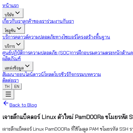
หน้าแรก
บริษัท
เกี่ยวกับเรา
ลูกค้าของเรา
ร่วมงานกับเรา
โซลูชัน
บริการคลาวด์
ความปลอดภัยทางไซเบอร์
โครงสร้างพื้นฐาน
บริการ
ศูนย์ปฏิบัติการความปลอดภัย (SOC)
การฝึกอบรมความตระหนักด้านค
ผลิตภัณฑ์
แหล่งข้อมูล
สัมมนาออนไลน์
ดาวน์โหลดโบรชัวร์
กิจกรรม
บทความ
ติดต่อเรา
TH
EN
Back to Blog
เจาะลึกแบ็คดอร์ Linux ตัวใหม่ PamDOORa ขโมยรหัส
เจาะลึกแบ็คดอร์ Linux PamDOORa ที่ใช้โมดูล PAM ขโมยรหัส SSH ร