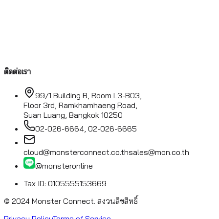
ติดต่อเรา
99/1 Building B, Room L3-B03,
Floor 3rd, Ramkhamhaeng Road,
Suan Luang, Bangkok 10250
02-026-6664, 02-026-6665
cloud@monsterconnect.co.th
sales@mon.co.th
@monsteronline
Tax ID: 0105555153669
© 2024 Monster Connect.
สงวนลิขสิทธิ์
Privacy Policy
Terms of Service