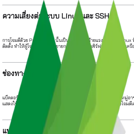
ความเสี่ยงต่อระบบ Linux และ SSH
การโจมตีด้วย PamDOORa นั้นเป็นภัยคุกคามร้ายแรงต่อระบบ Linux ที่ใ
ติดตั้ง ทำให้ผู้โจมตีสามารถขยายการเข้าถึงไปยังเซิร์ฟเวอร์อื่น ๆ ในเครือ
ช่องทางการจำหน่ายและราคา
แบ็คดอร์นี้ถูกนำเสนอขายในฟอรัมใต้ดิน Rehub ซึ่งเป็นที่รู้จักในหมู่อ
แสดงให้เห็นถึงการเติบโตของตลาดมืดที่มุ่งเน้นการขายเครื่องมือโจมต
แนวทางการป้องกันและตรวจจับ