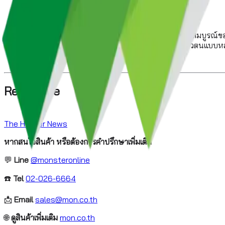
องค์กรที่ใช้ Linux ควรให้ความสำคัญกับการตรวจสอบความสมบูรณ์ของ
นอกจากนี้ การจำกัดการเข้าถึง SSH และการใช้การยืนยันตัวตนแบบห
Reference
The Hacker News
หากสนใจสินค้า หรือต้องการคำปรึกษาเพิ่มเติม
💬
Line
@monsteronline
☎️
Tel
02-026-6664
📩
Email
sales@mon.co.th
🌐
ดูสินค้าเพิ่มเติม
mon.co.th