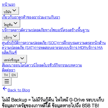
หน้าแรก
บริษัท
เกี่ยวกับเรา
ลูกค้าของเรา
ร่วมงานกับเรา
โซลูชัน
บริการคลาวด์
ความปลอดภัยทางไซเบอร์
โครงสร้างพื้นฐาน
บริการ
ศูนย์ปฏิบัติการความปลอดภัย (SOC)
การฝึกอบรมความตระหนักด้าน
ความปลอดภัย (SAT)
การทดสอบเจาะระบบ
บริการ MDR
บริการ MA
ผลิตภัณฑ์
แหล่งข้อมูล
สัมมนาออนไลน์
ดาวน์โหลดโบรชัวร์
กิจกรรม
บทความ
ติดต่อเรา
TH
EN
Back to Blog
ไม่มี Backup = ไม่มีวันกู้คืน ไฟไหม้ G-Drive ระบบเก็บ
ข้อมูลภาครัฐของเกาหลีใต้ ข้อมูลหายไปถึง 858 TB!