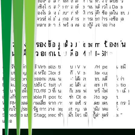
ประกันการอยู่รอดของข้อมูลจากเหตุเพลิงไหม้ น้ำท่วม ไฟดับยาว
หรือความผิดพลาดเชิงโครงสร้าง การมีเพียงสำเนาเดียวใน Data
Center เดียว คือช่องโหว่เชิงนโยบายที่ทำให้การกู้คืนข้อมูลในระบบ
เป็นไปไม่ได้ หลักที่ควรยึดถือในทุกองค์กรคือการแยกสำรองข้อมูล
หลายรูปแบบ และหลายสถานที่ พร้อมทดสอบกู้คืนจริงอย่าง
สม่ำเสมอ
แนวทางสำรองข้อมูลด้วย Veeam: ป้องกัน
ก่อน กู้คืนไว ออกแบบเพื่อ Multi-Site
สำหรับองค์กรที่ใช้ Virtualization แบบ VMware/Hyper-V และมี
งานบน Physical หรือ Cloud ผสมกัน Veeam Backup &
Replication ช่วยออกแบบแผน 3-2-1 ได้ครบในระบบเดียว ตั้งค่า
Backup Copy ไปยัง Offsite/Cloud ได้ทันที และทำ Replication
ระดับ VM เพื่อ RTO/RPO ที่สั้นเมื่อเกิดเหตุไฟไหม้หรือไฟดับยาว เมื่อ
เชื่อมกับ Immutable Repository เช่น Object Storage แบบ
WORM ยังลดความเสี่ยงจากการลบหรือเข้ารหัสโดยเจตนาร้าย กรณี
ระบบใหญ่ระดับรัฐ การวาง Repository หลายภูมิภาคและตั้ง
Schedule แบบ Staggered ทำให้มั่นใจว่ามีจุดกู้ล่าสุดที่ “รอด”
เสมอ