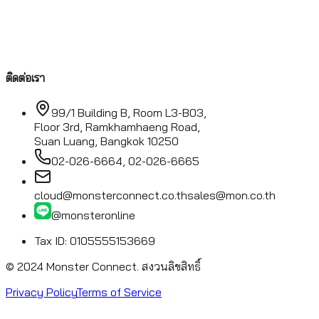
ติดต่อเรา
99/1 Building B, Room L3-B03,
Floor 3rd, Ramkhamhaeng Road,
Suan Luang, Bangkok 10250
02-026-6664, 02-026-6665
cloud@monsterconnect.co.th
sales@mon.co.th
@monsteronline
Tax ID: 0105555153669
© 2024 Monster Connect.
สงวนลิขสิทธิ์
Privacy Policy
Terms of Service