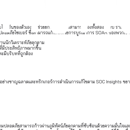
ับโซลูชันของตัวเอง ซึ่งช่วยยกระดับความสามารถของทั้งสองระบบ รายง
ปลอดภัยไซเบอร์ ซึ่งสามารถแก้ไขได้ด้วยการบูรณาการ SOAR ของพวกเขากับ
งานนักวิเคราะห์ภัยคุกคาม
่มีประสิทธิภาพมากขึ้น
ละมีบริบทที่ถูกต้อง
นมัติอย่างชาญฉลาดและทริกเกอร์การดําเนินการแก้ไขตาม SOC Insights ข
มปลอดภัยสามารถก้าวผ่านภูมิทัศน์ภัยคุกคามที่ซับซ้อนด้วยความมั่นใจแ