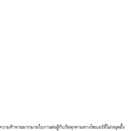
วามท้าทายมากมายในการต่อสู้กับภัยคุกคามทางไซเบอร์ที่ไม่หยุดยั้ง