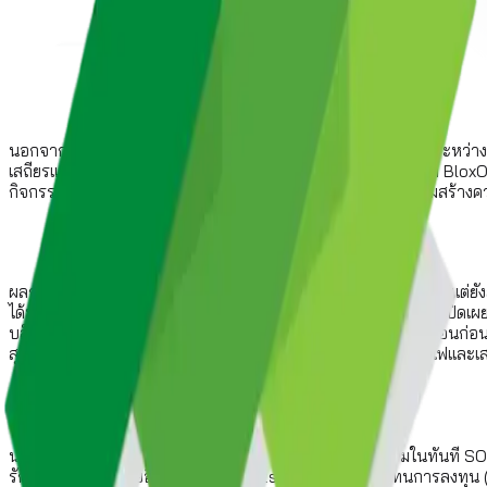
นอกจากนี้ SOC Insights ยังมีบทบาทสำคัญในการเชื่อมช่องว่างระหว่างที
เสถียรและความยืดหยุ่นของ DNS และเครือข่ายที่เพิ่มขึ้น เนื่องจาก B
กิจกรรมที่มีความเสี่ยงสูง และพฤติกรรมอื่นๆ ที่ช่วยให้องค์กรเสริมสร้
ผลกระทบของ SOC Insights ไม่ได้หยุดอยู่แค่ประโยชน์เฉพาะหน้า แต่ยั
ได้มากถึง 92% ตามที่ Cybersecurity Directorate at the NSA เปิดเ
บล็อกการโจมตีจำนวนมากได้แม้ว่าจะมีการโจมตีล่วงหน้า 2-3 เดือนก่อนที่ผู
สุขภาพสำหรับนักวิเคราะห์ด้านความปลอดภัย ช่วยลดภาวะหมดไฟและเส
นอกเหนือจากประโยชน์ด้านความปลอดภัยไซเบอร์ที่ยอดเยี่ยมในทันที SOC Ins
รักษาความปลอดภัยอื่น ๆ SOC Insights ช่วยเพิ่มผลตอบแทนการลงทุน (