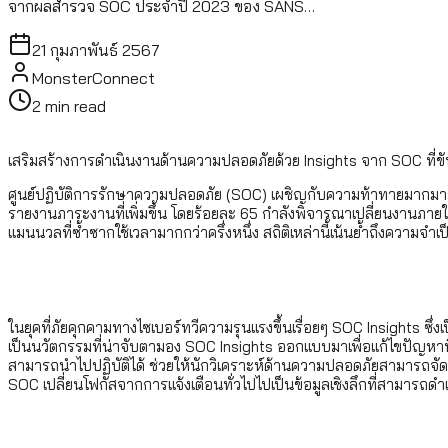
จากผลสำรวจ SOC ประจำปี 2023 ของ SANS…
21 กุมภาพันธ์ 2567
MonsterConnect
2
min read
เสริมสร้างการดำเนินงานด้านความปลอดภัยด้วย Insights จาก SOC ที่ขับ
ศูนย์ปฏิบัติการรักษาความปลอดภัย (SOC) เผชิญกับความท้าทายมากมายใ
รายงานภาระงานที่เพิ่มขึ้น โดยร้อยละ 65 กำลังพิจารณาเปลี่ยนงานภายใ
แมนนวลที่ซ้ำซากใช้เวลามากกว่าครึ่งหนึ่ง สถิติเหล่านี้เน้นย้ำถึงความ
ในยุคที่ภัยคุกคามทางไซเบอร์ทวีความรุนแรงขึ้นเรื่อยๆ SOC Insights ซ
เป็นนวัตกรรมที่น่าจับตามอง SOC Insights ออกแบบมาเพื่อแก้ไขปัญหาที่เ
สามารถนำไปปฏิบัติได้ ช่วยให้นักวิเคราะห์ด้านความปลอดภัยสามารถจ
SOC เปลี่ยนโฟกัสจากการแจ้งเตือนทั่วไปไปเป็นข้อมูลเชิงลึกที่สามาร