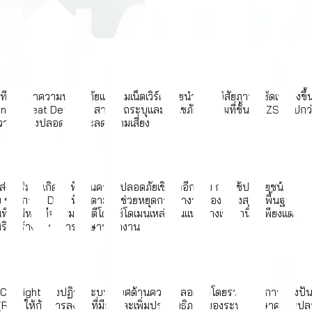
มรักษาความปลอดภัยและทีมเน็ตเวิร์ค โดยนำเสนอวิสัยภาพที่ชัดเจนยิ่งขึ้น
loxOne Threat Defense สามารถระบุและแก้ไขภัยคุกคามที่ชั้น DNZSยิ่งไ
างความมั่นคงปลอดภัยและลดความเสี่ยง
งส่งเสริมให้เกิดท่าทีด้านความปลอดภัยเชิงรุกอีกด้วย การใช้ประโยชน์จ
ผย ข่าวกรอง DNS ที่ถูกตามล่าช่วยหยุดการทำงานของโครงสร้างพื้นฐานกา
้ไม่หวังดีจะเริ่มโจมตีโดยใช้โดเมนเหล่านั้นแนวทางเชิงรุกนี้ไม่เพียงแต่ช่
ริมสร้างอัตราการรักษาพนักงาน
ights ยังปฏิวัติระบบนิเวศด้านความปลอดภัยโดยรวม ด้วยการแบ่งปันข้อมูลเชิ
ROI) ให้กับการลงทุนที่มีอยู่และเพิ่มประสิทธิภาพของระบบรักษาความปล