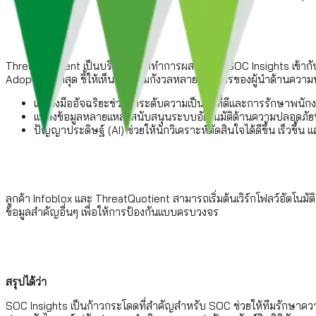
ThreatQuotient เป็นบริษัทแรกที่ทำการผสานรวม SOC Insights เข้าก
Adoption ล่าสุด ชี้ให้เห็นถึงความกังวลหลายประการของผู้นำด้านความ
เครื่องมืออัจฉริยะช่วยยกระดับความเป็นอยู่ที่ดีและการรักษาพนัก
แหล่งข้อมูลหลายแหล่งสนับสนุนระบบอัตโนมัติด้านความปลอดภัยที
ปัญญาประดิษฐ์ (AI) ช่วยให้นักวิเคราะห์ตัดสินใจได้ดีขึ้น เร็วขึ้น แ
ลูกค้า Infoblox และ ThreatQuotient สามารถเริ่มต้นเวิร์กโฟลว์อัตโ
ข้อมูลสําคัญอื่นๆ เพื่อให้การป้องกันแบบครบวงจร
สรุปได้ว่า
SOC Insights เป็นก้าวกระโดดที่สำคัญสำหรับ SOC ช่วยให้ทีมรักษาควา