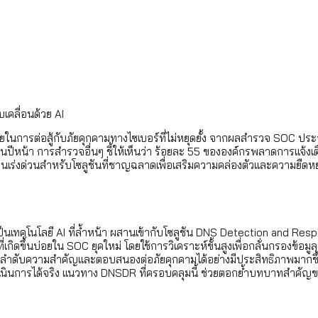
เคลื่อนด้วย AI
นการต่อสู้กับภัยคุกคามทางไซเบอร์ที่ไม่หยุดยั้ง จากผลสำรวจ SOC ประ
นปีหน้า การสำรวจอื่นๆ ชี้ให้เห็นว่า ร้อยละ 55 ขององค์กรพลาดการแจ้งเ
จำเป็นเร่งด่วนสำหรับโซลูชันที่ชาญฉลาดเพื่อเสริมความคล่องตัวและความยื
ึ่งเป็นเทคโนโลยี AI ที่ล้ำหน้า ผสานเข้ากับโซลูชัน DNS Detection and
กิดขึ้นบ่อยใน SOC ยุคใหม่ โดยใช้การวิเคราะห์ขั้นสูงเพื่อกลั่นกรองข้อ
ัดลำดับความสำคัญและตอบสนองต่อภัยคุกคามได้อย่างมีประสิทธิภาพมากขึ
ถดำเนินการได้จริง แนวทาง DNSDR ที่ครอบคลุมนี้ ช่วยตอกย้ำบทบาทสำคั