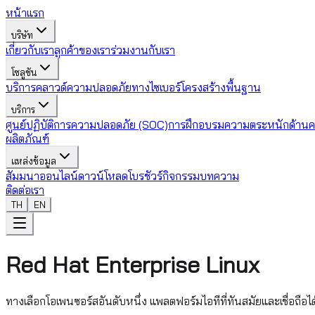
หน้าแรก
บริษัท
เกี่ยวกับเรา
ลูกค้าของเรา
ร่วมงานกับเรา
โซลูชัน
บริการคลาวด์
ความปลอดภัยทางไซเบอร์
โครงสร้างพื้นฐาน
บริการ
ศูนย์ปฏิบัติการความปลอดภัย (SOC)
การฝึกอบรมความตระหนักด้านค
ผลิตภัณฑ์
แหล่งข้อมูล
สัมมนาออนไลน์
ดาวน์โหลดโบรชัวร์
กิจกรรม
บทความ
ติดต่อเรา
TH
EN
Red Hat Enterprise Linux
ทางเลือกโอเพนซอร์สอันดับหนึ่ง แพลตฟอร์มไอทีที่ทันสมัยและเชื่อถือไ