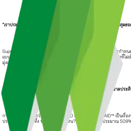
“เราประทับใจอย่างต่อเนื่องกับประสิทธิภาพการจัดเก็บข้อมูลระดับสุดยอด
SupremeRAID™ โดดเด่นด้วยการใช้แนวทางโดยตรง โดยข้ามการกำหนดค่าที
แบบเดิมไว้ไม่ให้ SupremeRAID™ ไม่เหมือนกับฮาร์ดแวร์ RAID ตรงที่ไม่
มุ่งเน้นไปที่แอปพลิเคชันที่ทำงานอยู่
“SupremeRAID™ มีประสิทธิภาพมากกว่ามาก และการปรับขนาดประสิทธ
การเปรียบเทียบระหว่างซอฟต์แวร์ RAID และ SupremeRAID™ เป็นเรื่
ประสิทธิภาพที่น่าทึ่ง น่าตกใจขนาดไหน? การอ่านสูงขึ้นประมาณ 509