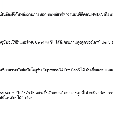
้องใช้กับพลังงานภายนอก ซอฟต์แวร์ทำงานบนซิลิคอน NVIDIA เกือบทุกตัวท
จจุบันจะใช้อินเทอร์เฟซ Gen4 แต่ก็ไม่ได้ดึงศักยภาพสูงสุดของไดรฟ์ Ge
ตลาดที่สามารถสัมผัสกับโซลูชัน SupremeRAID™ Gen5 ได้ มันเยี่ยมมาก 
D™ เป็นสิ่งจำเป็นอย่างยิ่ง ศักยภาพในการลงทุนที่ไม่เคยมีมาก่อน การสำ
่มีใครเทียบได้อีกด้วย