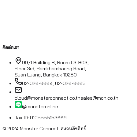
ติดต่อเรา
99/1 Building B, Room L3-B03,
Floor 3rd, Ramkhamhaeng Road,
Suan Luang, Bangkok 10250
02-026-6664, 02-026-6665
cloud@monsterconnect.co.th
sales@mon.co.th
@monsteronline
Tax ID: 0105555153669
© 2024 Monster Connect.
สงวนลิขสิทธิ์