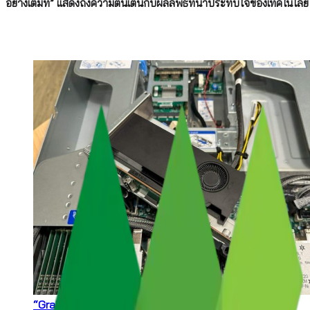
อย่างเต็มที่” แสดงถึงความตื่นเต้นกับผลลัพธ์ที่น่าประทับใจของเทคโนโลยีใ
“Graid SupremeRAID Gen5 Support Lets SSDs Fly”