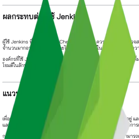
ผลกระทบต่อผู้ใช้ Jenkins
ผู้ใช้ Jenkins ที่ติดตั้งปลั๊กอิน Checkmarx AST ควรดำเนินการตรวจสอบแ
จำนวนมากอาจตกเป็นเหยื่อโดยไม่รู้ตัว การโจมตีในครั้งนี้เน้นย้ำถ
องค์กรที่ใช้ Jenkins ควรพิจารณาใช้มาตรการรักษาความปลอดภัยเพิ่มเติ
โจมตีในลักษณะเดียวกันนี้
แนวทางการป้องกัน
เพื่อความปลอดภัย ผู้ใช้ควรตรวจสอบเวอร์ชันของปลั๊กอินที่ติดตั้งอย
และ Jenkins อย่างใกล้ชิดเพื่อรับข้อมูลอัปเดตเกี่ยวกับช่องโหว่และการ
การโจมตีห่วงโซ่อุปทานเช่นนี้เป็นภัยคุกคามที่รุนแรง เนื่องจากสาม