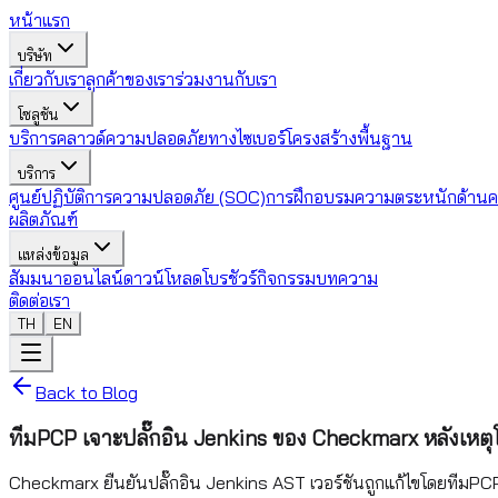
หน้าแรก
บริษัท
เกี่ยวกับเรา
ลูกค้าของเรา
ร่วมงานกับเรา
โซลูชัน
บริการคลาวด์
ความปลอดภัยทางไซเบอร์
โครงสร้างพื้นฐาน
บริการ
ศูนย์ปฏิบัติการความปลอดภัย (SOC)
การฝึกอบรมความตระหนักด้านค
ผลิตภัณฑ์
แหล่งข้อมูล
สัมมนาออนไลน์
ดาวน์โหลดโบรชัวร์
กิจกรรม
บทความ
ติดต่อเรา
TH
EN
Back to Blog
ทีมPCP เจาะปลั๊กอิน Jenkins ของ Checkmarx หลังเหต
Checkmarx ยืนยันปลั๊กอิน Jenkins AST เวอร์ชันถูกแก้ไขโดยทีมPCP