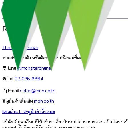
เพื่อลดผลกระทบหากเกิดการโจมตีขึ้น
Reference
The Hacker News
หากสนใจสินค้า หรือต้องการคำปรึกษาเพิ่มเติม
💬
Line
@monsteronline
☎️
Tel
02-026-6664
📩
Email
sales@mon.co.th
🌐
ดูสินค้าเพิ่มเติม
mon.co.th
แชทผ่าน LINE
ดูสินค้าทั้งหมด
บริษัทสัญชาติไทยที่ให้บริการเกี่ยวกับระบบสารสนเทศทางด้านโครงสร
แพลตฟอร์มอีคอมเมิร์ซ พร้อมการดูแลแบบครบวงจร