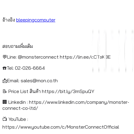
อ้างอิง
bleepingcomputer
สอบถามเพิ่มเติม
💬Line: @monsterconnect https://lin.ee/cCTeKBE
☎️Tel: 02-026-6664
📩Email:
sales@mon.co.th
📝 Price List สินค้า https://bit.ly/3mSpuQY
🏢 Linkedin : https://www.linkedin.com/company/monster-
connect-co-ltd/
📺 YouTube :
https://www.youtube.com/c/MonsterConnectOfficial