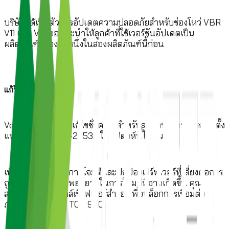
บริษัทได้เปิดตัวการอัปเดตความปลอดภัยสำหรับช่องโหว่ VBR
V11 และ V12 ขอแนะนำให้ลูกค้าที่ใช้เวอร์ชันอัปเดตเป็น
ผลิตภัณฑ์ที่รองรับหนึ่งในสองผลิตภัณฑ์นี้ก่อน
แก้ปัญหาด้วย
Veeam ยังมีบริการแก้ไขชั่วคราวสำหรับลูกค้าที่ไม่สามารถติดตั้ง
แพทช์ CVE-2023-27532 ในสัปดาห์นี้ได้ทันที
เพื่อบล็อกเวกเตอร์การโจมตีและปกป้องเซิร์ฟเวอร์ที่เสี่ยงต่อการ
ถูกโจมตีจากความพยายามในการโจมตีที่อาจเกิดขึ้น คุณ
สามารถใช้ไฟร์วอลล์เซิร์ฟเวอร์สำรองเพื่อบล็อกการเชื่อมต่อ
ภายนอกกับพอร์ต TCP 9401