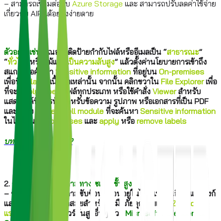
– สามารถเชื่อมต่อกับ
Azure Storage
และ สามารถปรับลดค่าใช้จ่าย
เกี่ยวกับ AIP ได้อย่างง่ายดาย
.
ตัวอย่างเช่น
คุณอาจติดป้ายกำกับไฟล์หรืออีเมลเป็น “
สาธารณะ
”
“
ทั่วไป
” หรือแม้แต่ “
เป็นความลับสูง
” แล้วตั้งค่านโยบายการเข้าถึง
สแกนเพื่อค้นหา
Sensitive information
ที่อยู่บน
On-premises
เพื่อที่จะ
label
เนื้อหาเหล่านั้น จากนั้น คลิกขวาใน
File Explorer
เพื่อ
ที่จะ
apply labels
ไฟล์ทุกประเภท หรือใช้คำสั่ง
Viewer
สำหรับ
แสดงไฟล์ที่เข้ารหัสสำหรับข้อความ รูปภาพ หรือเอกสารที่เป็น PDF
และคำสั่ง
PowerShell module
ที่จะค้นหา
Sensitive information
ในไฟล์บน
On-premises
และ
apply
หรือ
remove labels
บทความเกี่ยวกับ AIP
.
2.
การป้องกันภัยคุกคามทางไซเบอร์ขั้นสูง
– ช่วยป้องกันภัยคุกคามซับซ้อนที่ซ่อนอยู่ในไฟล์แนบในอีเมลและลิงก์
และรับการป้องกันล้ำสมัยสำหรับรับมือภัยคุกคามแบบ
Zero-day
,
แรนซัมแวร์
และมัลแวร์ขั้นสูงอื่นๆ ด้วย
Microsoft Defender for