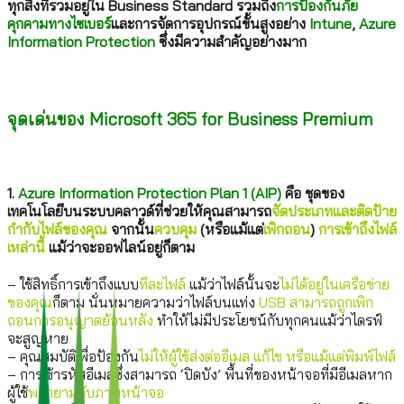
ทุกสิ่งที่รวมอยู่ใน Business Standard รวมถึง
การป้องกันภัย
คุกคามทางไซเบอร์
และการจัดการอุปกรณ์ขั้นสูงอย่าง
Intune
,
Azure
Information Protection
ซึ่งมีความสำคัญอย่างมาก
.
จุดเด่นของ Microsoft 365 for Business Premium
.
1.
Azure Information Protection Plan 1 (AIP)
คือ ชุดของ
เทคโนโลยีบนระบบคลาวด์ที่ช่วยให้คุณสามารถ
จัดประเภทและติดป้าย
กำกับไฟล์ของคุณ
จากนั้น
ควบคุม
(หรือแม้แต่
เพิกถอน
)
การเข้าถึงไฟล์
เหล่านี้
แม้ว่าจะออฟไลน์อยู่ก็ตาม
– ใช้สิทธิ์การเข้าถึงแบบ
ทีละไฟล์
แม้ว่าไฟล์นั้นจะ
ไม่ได้อยู่ในเครือข่าย
ของคุณ
ก็ตาม นั่นหมายความว่าไฟล์บนแท่ง
USB สามารถถูกเพิก
ถอนการอนุญาตย้อนหลัง
ทำให้ไม่มีประโยชน์กับทุกคนแม้ว่าไดรฟ์
จะสูญหาย
– คุณสมบัติเพื่อป้องกัน
ไม่ให้ผู้ใช้ส่งต่ออีเมล แก้ไข หรือแม้แต่พิมพ์ไฟล์
– การเข้ารหัสอีเมลซึ่งสามารถ ‘ปิดบัง’ พื้นที่ของหน้าจอที่มีอีเมลหาก
ผู้ใช้
พยายามจับภาพหน้าจอ