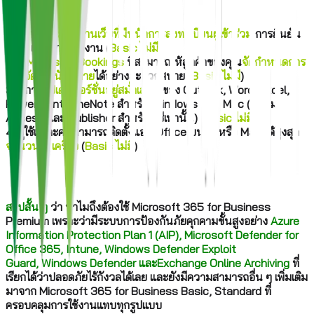
.
1.
จัดการสัมมนาผ่านเว็บที่มีหน้าการลงทะเบียนผู้เข้าร่วม
การยืนยัน
อีเมล และการรายงาน (
Basic ไม่มี
)
2. มี
Microsoft Bookings
ที่สามารถให้ลูกค้าของคุณ
จัดกำหนดการ
และจัดการนัดหมาย
ได้อย่างสะดวกสบาย (
Basic ไม่มี
)
3. มีการ
อัปเดตเวอร์ชั่นอยู่สม่ำเสมอ
ของ Outlook, Word, Excel,
PowerPoint, OneNote สำหรับ Windows หรือ Mac (พร้อม
Access และ Publisher สำหรับพีซีเท่านั้น) (
Basic ไม่มี
)
4. ผู้ใช้แต่ละคนสามารถติดตั้งแอป Office บนพีซีหรือ Mac ได้สูงสุด
จำนวน 5 เครื่อง
(
Basic ไม่มี
)
.
สรุปสั้น ๆ
ว่า ทำไมถึงต้องใช้ Microsoft 365 for Business
Premium เพราะว่ามีระบบการป้องกันภัยคุกคามขั้นสูงอย่าง
Azure
Information Protection Plan 1 (AIP)
,
Microsoft Defender for
Office 365,
Intune,
Windows Defender Exploit
Guard,
Windows Defender และ
Exchange Online Archiving
ที่
เรียกได้ว่าปลอดภัยไร้กังวลได้เลย และยังมีความสามารถอื่น ๆ เพิ่มเติม
มาจาก Microsoft 365 for Business Basic, Standard ที่
ครอบคลุมการใช้งานแทบทุกรูปแบบ