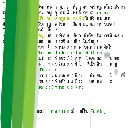
Office 365
– ล้างข้อมูลของบริษัทออกจากอุปกรณ์ที่สูญหายหรือถูกขโมยได้จาก
ระยะไกลโดยใช้การล้างข้อมูลอุปกรณ์แบบเลือกจาก
Intune
–
จำกัดการคัดลอกหรือบันทึกข้อมูลของบริษัท
ไปยังแอปและ
ตำแหน่งที่ตั้งที่ไม่ได้รับอนุญาตด้วยการป้องกันแอปสำหรับแอป
Office สำหรับอุปกรณ์เคลื่อนที่
–
ควบคุมผู้ที่เข้าถึงข้อมูล
ของบริษัทโดยใช้การจำกัด เช่น การห้ามคัด
ลอกหรือการห้ามส่งต่อ โดยใช้การจัดการสิทธิ์ในข้อมูล
– ใช้นโยบายที่มอบความต้านทานภัยคุกคามก่อนการละเมิดใน
Windows 10 ด้วย
Windows Defender Exploit Guard
– บังคับใช้การป้องกันมัลแวร์เพื่อช่วยให้อุปกรณ์ Windows 10 ของ
คุณปลอดภัยจากไวรัส สปายแวร์ และซอฟต์แวร์ที่เป็นอันตรายอยู่
เสมอด้วย
Windows Defender
– เปิดใช้งานการเก็บถาวรบนระบบคลาวด์แบบไม่จำกัดและนโยบายที่
ได้รับการป้องกันในระยะยาวเพื่อทำให้แน่ใจว่าอีเมลของคุณจะไม่
สูญหายไปด้วย
Exchange Online Archiving
.
รวมความสามารถที่
Premium
มี แต่ใน
Basic,
Standard
ไม่มี